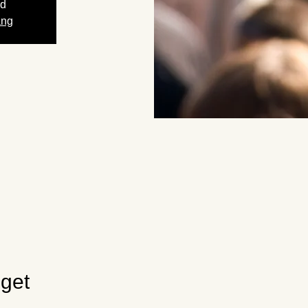
gd
ang
get