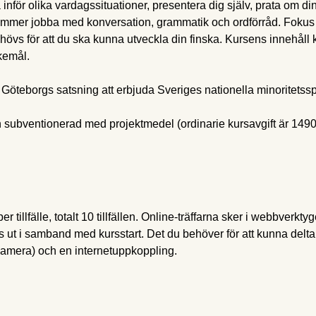
a inför olika vardagssituationer, presentera dig själv, prata om d
mer jobba med konversation, grammatik och ordförråd. Fokus l
vs för att du ska kunna utveckla din finska. Kursens innehåll 
kemål.
Göteborgs satsning att erbjuda Sveriges nationella minoritetssp
 subventionerad med projektmedel (ordinarie kursavgift är 149
r tillfälle, totalt 10 tillfällen. Online-träffarna sker i webbverkt
as ut i samband med kursstart. Det du behöver för att kunna delta
 kamera) och en internetuppkoppling.