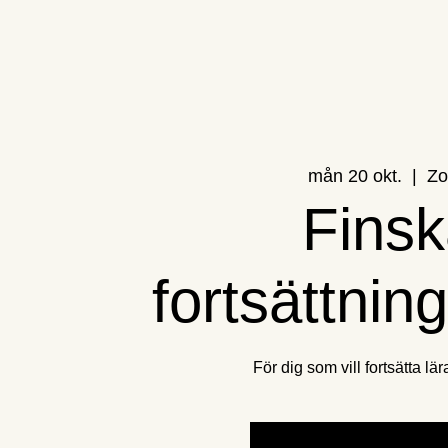
mån 20 okt.
  |  
Z
Fins
fortsättnin
För dig som vill fortsätta lär