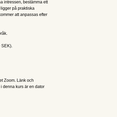
ina intressen, bestämma ett 
igger på praktiska 
kommer att anpassas efter 
råk.
0 SEK).
yget Zoom. Länk och 
 i denna kurs är en dator 