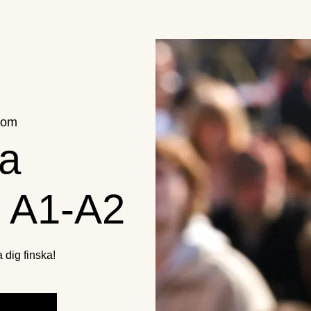
oom
ka
g A1-A2
a dig finska!