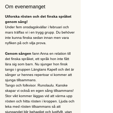
Om evenemanget
Utforska rösten och det finska språket 
genom sång! 
Under fem onsdagskvällar i februari och 
mars träffas vi i en trygg grupp. Du behöver 
inte kunna finska sedan innan men vara 
nyfiken på och vilja prova. 
Genom sången
 fann Anna en relation till 
det finska språket, ett språk hon inte fått 
lära sig som barn. Nu sjunger hon finsk 
tango i gruppen Längtans Kapell och det är 
sånger ur hennes repertoar vi kommer att 
sjunga tillsammans. 
Tango och folkvisor. Runolaulu. Kanske 
skapar vi också en egen sång tillsammans! 
Stor vikt kommer läggas vid att värma upp 
rösten och hitta rösten i kroppen. Ljuda och 
leka med rösten tillsammans så att 
sjungandet blir behagligt och lustfyllt, utan 