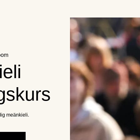
oom
eli
ngskurs
 dig meänkieli.