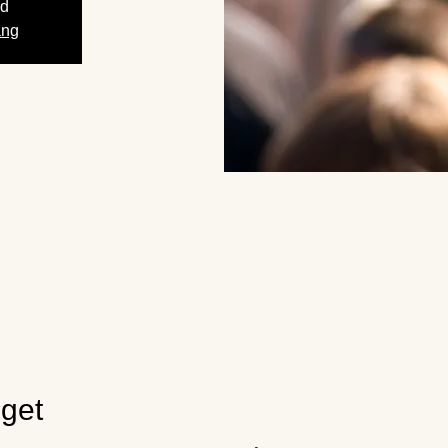
gd
ang
get