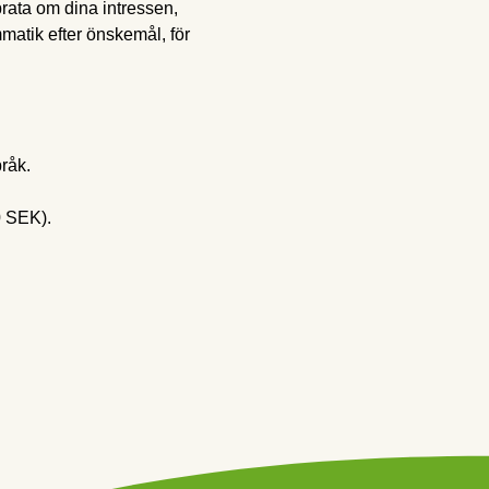
prata om dina intressen, 
atik efter önskemål, för 
råk.
0 SEK).