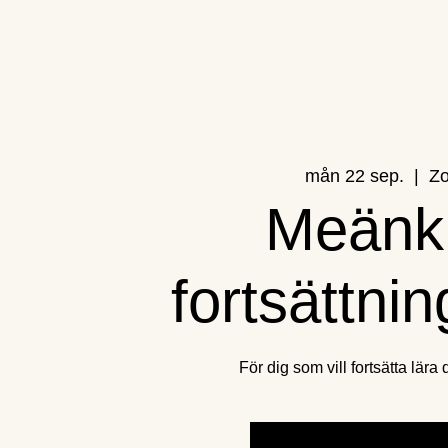
mån 22 sep.
  |  
Z
Meänki
fortsättni
För dig som vill fortsätta lära