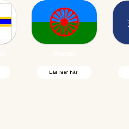
ar
Romer
Läs mer här