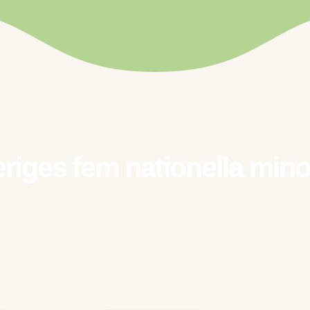
riges fem nationella minor