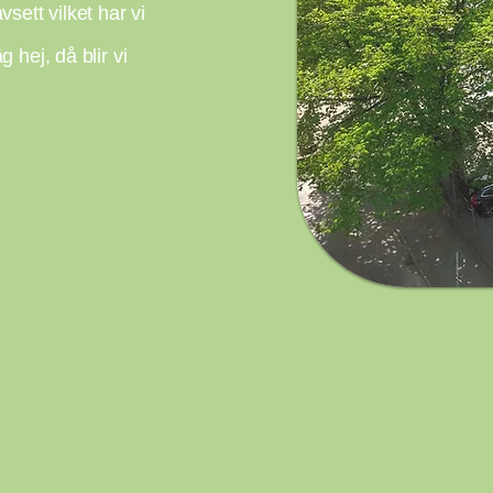
ett vilket har vi
 hej, då blir vi