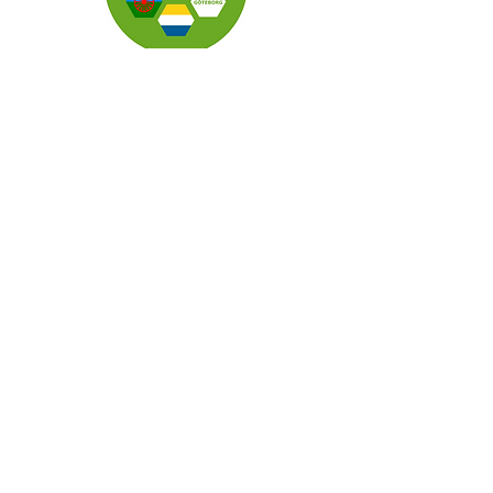
Vi finns här
Örngatan 6
416 67 Göteborg
kulturhusgbg@sv.se
0708501214
Sekretesspolicy
Kontakta oss
FÖLJ OSS
NYHETSBREV