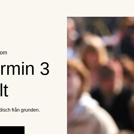
oom
ermin 3
lt
iddisch från grunden.