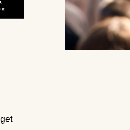
gd
ang
get