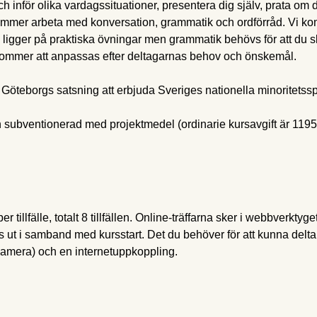
ch inför olika vardagssituationer, presentera dig själv, prata om d
mer arbeta med konversation, grammatik och ordförråd. Vi komm
s ligger på praktiska övningar men grammatik behövs för att du s
 kommer att anpassas efter deltagarnas behov och önskemål.
Göteborgs satsning att erbjuda Sveriges nationella minoritetssp
 subventionerad med projektmedel (ordinarie kursavgift är 119
r tillfälle, totalt 8 tillfällen. Online-träffarna sker i webbverkty
as ut i samband med kursstart. Det du behöver för att kunna delta
 kamera) och en internetuppkoppling.