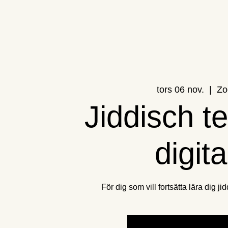
tors 06 nov.
  |  
Z
Jiddisch t
digita
För dig som vill fortsätta lära dig j