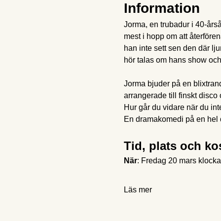
Information
Jorma, en trubadur i 40-årså
mest i hopp om att återför
han inte sett sen den där 
hör talas om hans show och
Jorma bjuder på en blixtra
arrangerade till finskt disc
Hur går du vidare när du in
En dramakomedi på en hel del
Tid, plats och k
När
: Fredag 20 mars klock
Läs mer