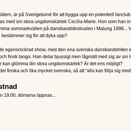
ldern, är på Sverigeturné för att bygga upp en potentiell fanclub
enas med sin stora ungdomskärlek Cecilia-Marie. Hon som han 
ljumma sommarkvällen på dansbandsfestivalen i Malung 1998... 
 bestämmer sig för att dyka upp?
nde egensnickrad show, med den ena svenska dansbandshiten ef
o och finsk tango. Han delar bjussigt men lågmält med sig av sin l
te kan glömma din stora ungdomskärlek? Är det ens möjligt?
 finska och lika mycket svenska, så att “alla kan följa sig med
ostnad
an 19.00, dörrarna öppnas…