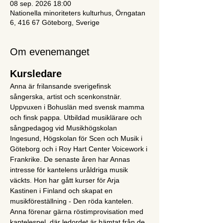
08 sep. 2026 18:00
Nationella minoriteters kulturhus, Örngatan
6, 416 67 Göteborg, Sverige
Om evenemanget
Kursledare
Anna är frilansande sverigefinsk 
sångerska, artist och scenkonstnär. 
Uppvuxen i Bohuslän med svensk mamma 
och finsk pappa. Utbildad musiklärare och 
sångpedagog vid Musikhögskolan 
Ingesund, Högskolan för Scen och Musik i 
Göteborg och i Roy Hart Center Voicework i 
Frankrike. De senaste åren har Annas 
intresse för kantelens uråldriga musik 
väckts. Hon har gått kurser för Arja 
Kastinen i Finland och skapat en 
musikföreställning - Den röda kantelen. 
Anna förenar gärna röstimprovisation med 
kantelespel, där ledordet är hämtat från de 