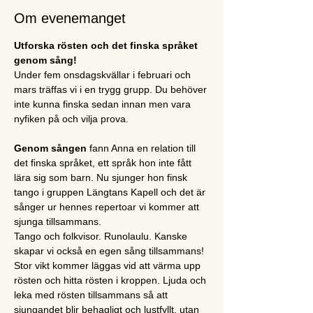
Om evenemanget
Utforska rösten och det finska språket 
genom sång! 
Under fem onsdagskvällar i februari och 
mars träffas vi i en trygg grupp. Du behöver 
inte kunna finska sedan innan men vara 
nyfiken på och vilja prova. 
Genom sången
 fann Anna en relation till 
det finska språket, ett språk hon inte fått 
lära sig som barn. Nu sjunger hon finsk 
tango i gruppen Längtans Kapell och det är 
sånger ur hennes repertoar vi kommer att 
sjunga tillsammans. 
Tango och folkvisor. Runolaulu. Kanske 
skapar vi också en egen sång tillsammans! 
Stor vikt kommer läggas vid att värma upp 
rösten och hitta rösten i kroppen. Ljuda och 
leka med rösten tillsammans så att 
sjungandet blir behagligt och lustfyllt, utan 