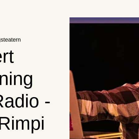
steatern
rt
ning
adio -
Rimpi