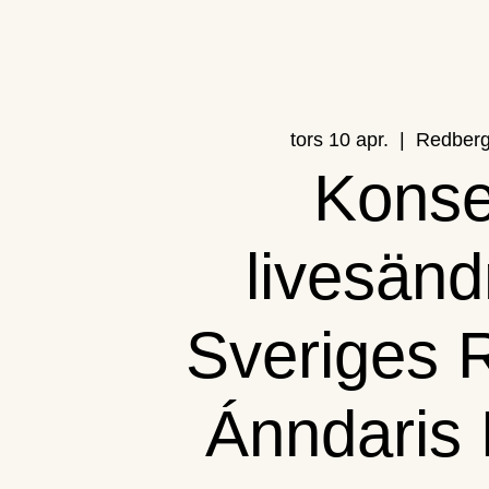
tors 10 apr.
  |  
Redberg
Konse
livesänd
Sveriges R
Ánndaris 