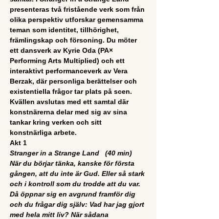
presenteras två fristående verk som från 
olika perspektiv utforskar gemensamma 
teman som identitet, tillhörighet, 
främlingskap och försoning. Du möter 
ett dansverk av Kyrie Oda (PA× 
Performing Arts Multiplied) och ett 
interaktivt performanceverk av Vera 
Berzak, där personliga berättelser och 
existentiella frågor tar plats på scen. 
Kvällen avslutas med ett samtal där 
konstnärerna delar med sig av sina 
tankar kring verken och sitt 
konstnärliga arbete.
Akt 1
Stranger in a Strange Land   (40 min)
När du börjar tänka, kanske för första 
gången, att du inte är Gud. Eller så stark 
och i kontroll som du trodde att du var. 
Då öppnar sig en avgrund framför dig 
och du frågar dig själv: Vad har jag gjort 
med hela mitt liv? När sådana 