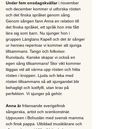
Under fem onsdagskvällar
 i november 
och december kommer vi utforska rösten 
och det finska språket genom sång.
Genom sången fann Anna en relation till 
det finska språket, ett språk hon inte fått 
lära sig som barn. Nu sjunger hon i 
gruppen Längtans Kapell och det är sånger 
ur hennes repertoar vi kommer att sjunga 
tillsammans. Tango och folkvisor. 
Runolaulu. Kanske skapar vi också en 
egen sång tillsammans! Stor vikt kommer 
läggas vid att värma upp rösten och hitta 
rösten i kroppen. Ljuda och leka med 
rösten tillsammans så att sjungandet blir 
behagligt och lustfyllt, utan krav på 
perfektion. Vi sjunger på gehör. 
Anna är
 frilansande sverigefinsk 
sångerska, artist och scenkonstnär. 
Uppvuxen i Bohuslän med svensk mamma 
och finsk pappa. Utbildad musiklärare och 