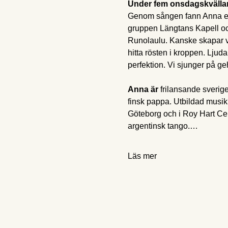
Under fem onsdagskvälla
Genom sången fann Anna en re
gruppen Längtans Kapell och
Runolaulu. Kanske skapar vi
hitta rösten i kroppen. Ljuda
perfektion. Vi sjunger på geh
Anna är
 frilansande sveri
finsk pappa. Utbildad musi
Göteborg och i Roy Hart Ce
argentinsk tango.…
Läs mer