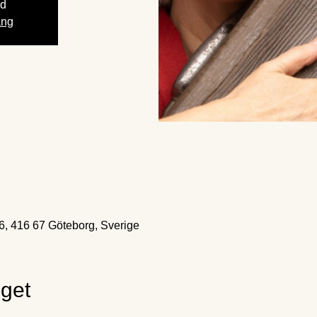
gd
ang
, 416 67 Göteborg, Sverige
get