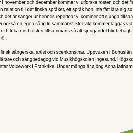
r
 i november och december kommer vi utforska rösten och det f
lation till det finska språket, ett språk hon inte fått lära sig s
 det är sånger ur hennes repertoar vi kommer att sjunga tillsa
 också en egen sång tillsammans! Stor vikt kommer läggas vid 
 och leka med rösten tillsammans så att sjungandet blir behagligt 
ör. 
gefinsk sångerska, artist och scenkonstnär. Uppvuxen i Bohus
klärare och sångpedagog vid Musikhögskolan Ingesund, Högskol
nter Voicework i Frankrike. Under många år sjöng Anna latinam