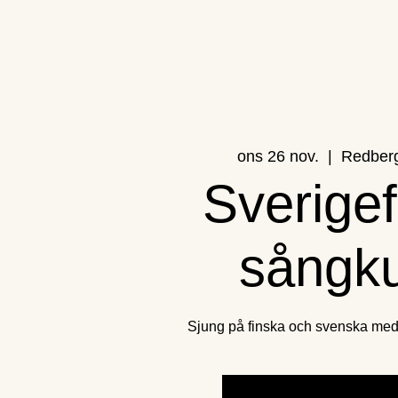
ons 26 nov.
  |  
Redber
Sverigef
sångk
Sjung på finska och svenska med