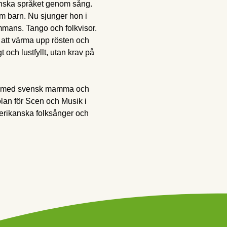
inska språket genom sång.
om barn. Nu sjunger hon i 
mmans. Tango och folkvisor. 
att värma upp rösten och 
och lustfyllt, utan krav på 
län med svensk mamma och 
an för Scen och Musik i 
erikanska folksånger och 