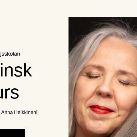
gsskolan
insk
urs
 Anna Heikkinen!