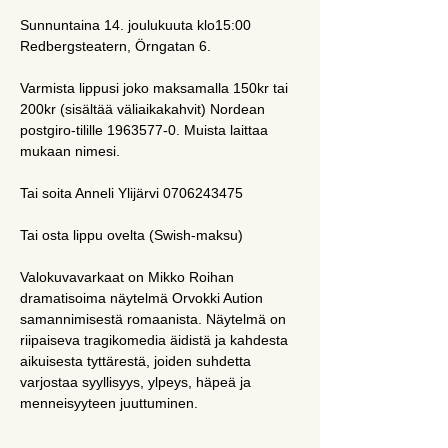
Sunnuntaina 14. joulukuuta klo15:00
Redbergsteatern, Örngatan 6.
Varmista lippusi joko maksamalla 150kr tai 
200kr (sisältää väliaikakahvit) Nordean 
postgiro-tilille 1963577-0. Muista laittaa 
mukaan nimesi. 
Tai soita Anneli Ylijärvi 0706243475 
Tai osta lippu ovelta (Swish-maksu)
Valokuvavarkaat on Mikko Roihan 
dramatisoima näytelmä Orvokki Aution 
samannimisestä romaanista. Näytelmä on 
riipaiseva tragikomedia äidistä ja kahdesta 
aikuisesta tyttärestä, joiden suhdetta 
varjostaa syyllisyys, ylpeys, häpeä ja 
menneisyyteen juuttuminen.