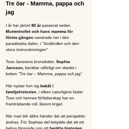
Tre öar - Mamma, pappa och 
jag
﻿﻿﻿I år har jämnt 
80 år
 passerat sedan
Mumintrollet och hans mamma för 
första gången 
vandrade ner i den 
paradisiska dalen, i 
"Småtrollen och den 
stora översvämningen"
.
Tove Janssons brorsdotter, 
Sophia 
Jansson,
 berättar utförligt om skedet i 
boken 
”Tre öar – Mamma, pappa och jag”.
Här nystar hon sig
 bakåt i 
familjehistorien
, i vilken naturligtvis faster 
Tove och hennes författarskap har en 
framträdande roll, liksom kriget.
När man blir äldre händer det att perspektiv 
ändras. För Sophias del betydde det att ett 
behov blossade upp att 
berätta historien 