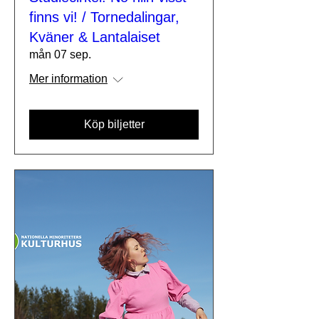
finns vi! / Tornedalingar,
Kväner & Lantalaiset
mån 07 sep.
Mer information
Köp biljetter