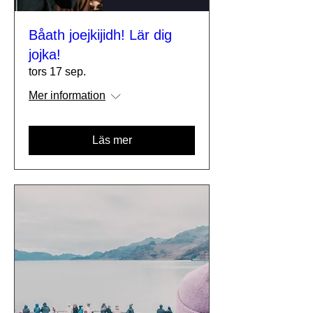
Båath joejkijidh! Lär dig
jojka!
tors 17 sep.
Mer information
Läs mer