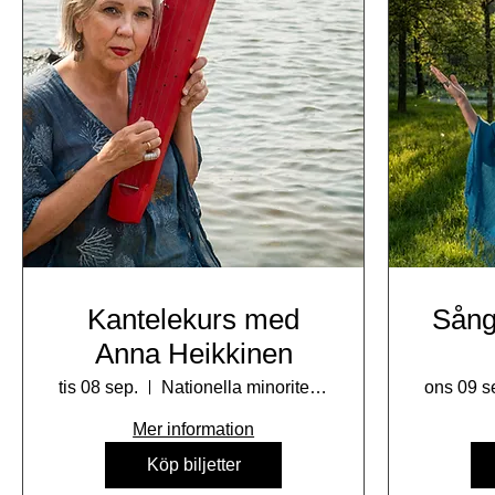
Kantelekurs med
Sång
Anna Heikkinen
tis 08 sep.
Nationella minoriteters kulturhus
ons 09 s
Mer information
Köp biljetter