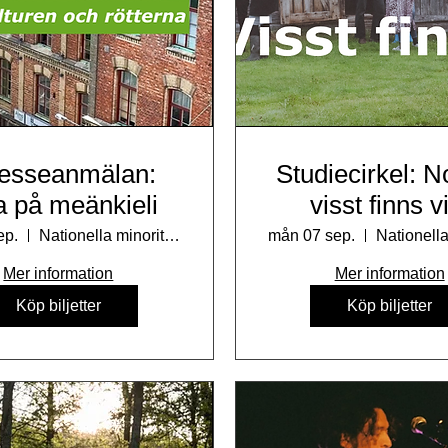
resseanmälan:
Studiecirkel: N
a på meänkieli
visst finns vi
Tornedalinga
ep.
Nationella minoriteters kulturhus
mån 07 sep.
Kväner & Lanta
Mer information
Mer information
Köp biljetter
Köp biljetter