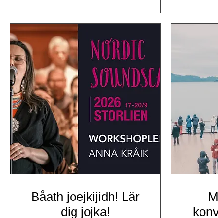
Båath joejkijidh! Lär
M
dig jojka!
konv