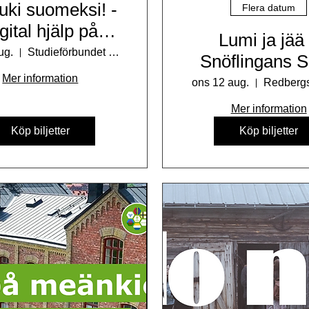
tuki suomeksi! -
Flera datum
gital hjälp på
Lumi ja jää
finska!
ug.
Studieförbundet Vuxenskolan Göteborg
Snöflingans 
Mer information
ons 12 aug.
Redbergs
Mer information
Köp biljetter
Köp biljetter