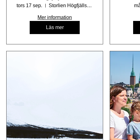
tors 17 sep.
Storlien Högfjällshotell AB
må
Mer information
Läs mer