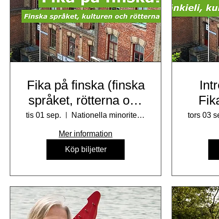
Fika på finska (finska
Int
språket, rötterna och
Fik
kulturen) med Anne
tis 01 sep.
Nationella minoriteters kulturhus
tors 03 s
Surakka
Mer information
Köp biljetter