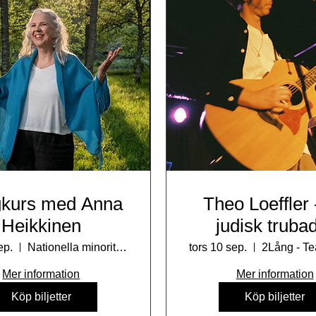
kurs med Anna
Theo Loeffler 
Heikkinen
judisk truba
ep.
Nationella minoriteters kulturhus
tors 10 sep.
Mer information
Mer information
Köp biljetter
Köp biljetter