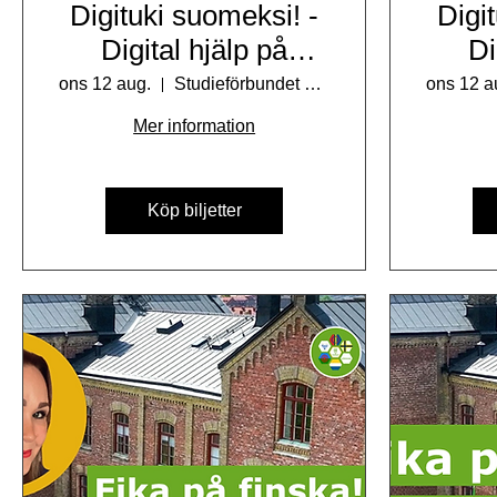
Digituki suomeksi! -
Digi
Digital hjälp på
Di
finska!
ons 12 aug.
Studieförbundet Vuxenskolan Göteborg
ons 12 a
Mer information
Köp biljetter