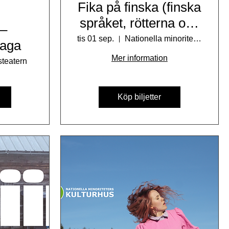
Fika på finska (finska
språket, rötterna och
 –
kulturen) med Anne
tis 01 sep.
Nationella minoriteters kulturhus
Saga
Surakka
Mer information
teatern
Köp biljetter