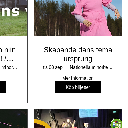
o niin
Skapande dans tema
! /
ursprung
r,
Nationella minoriteters kulturhus
tis 08 sep.
Nationella minoriteters kulturhus
laiset
Mer information
Köp biljetter