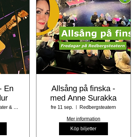
- En
Allsång på finska -
dur
med Anne Surakka
2Lång - Teater & Bar
fre 11 sep.
Redbergsteatern
Mer information
Köp biljetter