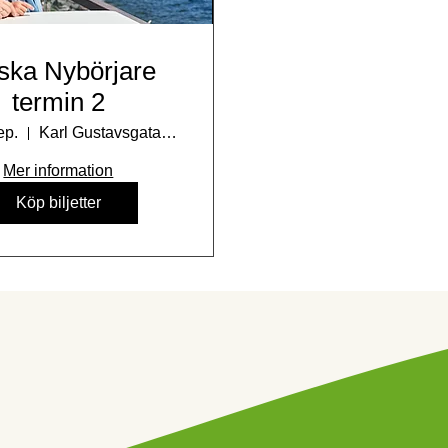
ska Nybörjare
termin 2
ep.
Karl Gustavsgatan 15
Mer information
Köp biljetter
Läs in fler