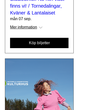
finns vi! / Tornedalingar,
Kväner & Lantalaiset
mån 07 sep.
Mer information
Köp biljetter