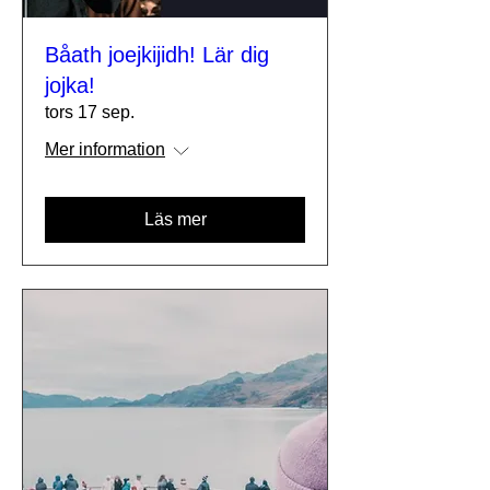
Båath joejkijidh! Lär dig
jojka!
tors 17 sep.
Mer information
Läs mer