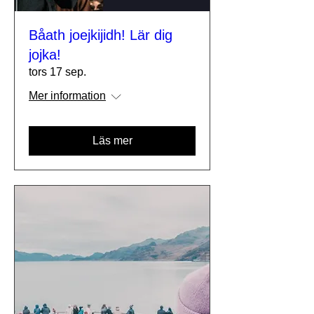
Båath joejkijidh! Lär dig
jojka!
tors 17 sep.
Mer information
Läs mer