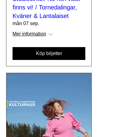
finns vi! / Tornedalingar,
Kväner & Lantalaiset
mån 07 sep.
Mer information
Köp biljetter