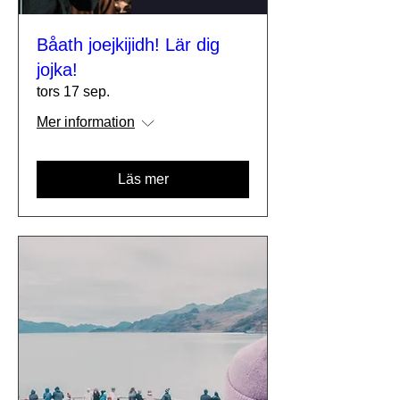
Båath joejkijidh! Lär dig
jojka!
tors 17 sep.
Mer information
Läs mer