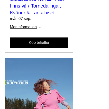
finns vi! / Tornedalingar,
Kväner & Lantalaiset
mån 07 sep.
Mer information
Köp biljetter